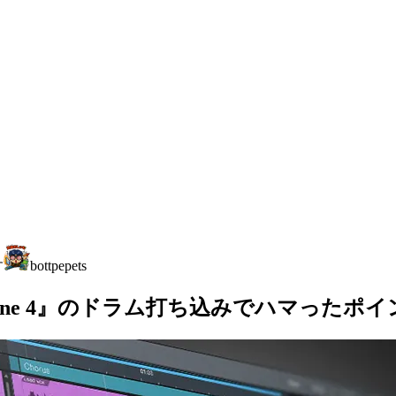
す
bottpepets
 One 4』のドラム打ち込みでハマったポ