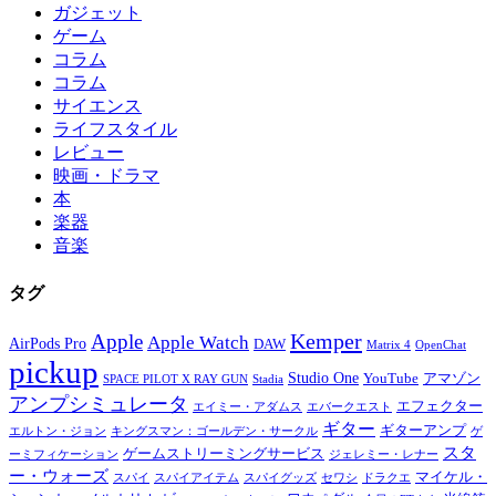
ガジェット
ゲーム
コラム
コラム
サイエンス
ライフスタイル
レビュー
映画・ドラマ
本
楽器
音楽
タグ
Kemper
Apple
Apple Watch
AirPods Pro
DAW
Matrix 4
OpenChat
pickup
Studio One
YouTube
アマゾン
SPACE PILOT X RAY GUN
Stadia
アンプシミュレータ
エフェクター
エイミー・アダムス
エバークエスト
ギター
ギターアンプ
エルトン・ジョン
キングスマン：ゴールデン・サークル
ゲ
スタ
ゲームストリーミングサービス
ーミフィケーション
ジェレミー・レナー
ー・ウォーズ
マイケル・
スパイ
スパイアイテム
スパイグッズ
セワシ
ドラクエ