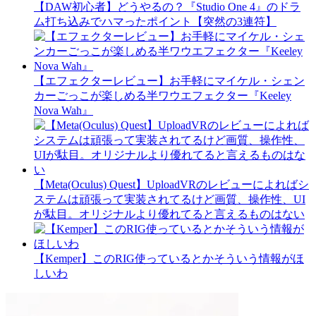
【DAW初心者】どうやるの？『Studio One 4』のドラ
ム打ち込みでハマったポイント【突然の3連符】
【エフェクターレビュー】お手軽にマイケル・シェン
カーごっこが楽しめる半ワウエフェクター『Keeley
Nova Wah』
【Meta(Oculus) Quest】UploadVRのレビューによればシ
ステムは頑張って実装されてるけど画質、操作性、UI
が駄目。オリジナルより優れてると言えるものはない
【Kemper】このRIG使っているとかそういう情報がほ
しいわ