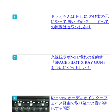
ドラえもんは 何しに のび太の元
にやって 来た のか？――すべて
の原因はセワシにあり
光線銃ラボVol1.憧れの光線銃
『SPACE PILOT X RAY GUN』
をついにゲットした！
Kemperをオーディオインターフ
ェイス経由で取り込むと音が劣
化する問題