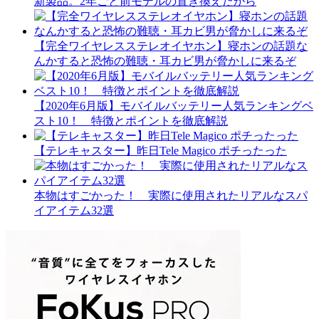
新製品。2年ごと前モデルの置き換えだから
【完全ワイヤレスステレオイヤホン】寝ホンの話題な
んかすると恐怖の難聴・耳カビ男が脅かしに来るぞ
【2020年6月版】モバイルバッテリー人気ランキングベ
スト10！ 特徴とポイントを徹底解説
【テレキャスター】昨日Tele Magico ポチったった
本物はすごかった！ 実際に使用されたリアルなスパ
イアイテム32選