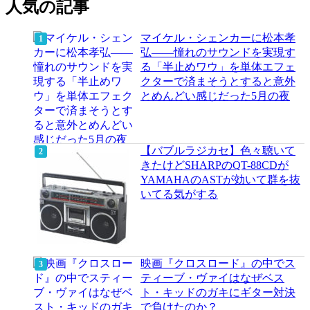
人気の記事
マイケル・シェンカーに松本孝
弘――憧れのサウンドを実現す
る「半止めワウ」を単体エフェ
クターで済まそうとすると意外
とめんどい感じだった5月の夜
【バブルラジカセ】色々聴いて
きたけどSHARPのQT-88CDが
YAMAHAのASTが効いて群を抜
いてる気がする
映画『クロスロード』の中でス
ティーブ・ヴァイはなぜベス
ト・キッドのガキにギター対決
で負けたのか？