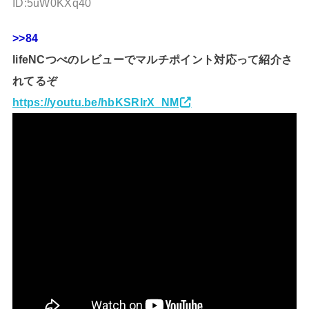
ID:5uW0KXq40
>>84
lifeNCつべのレビューでマルチポイント対応って紹介さ
れてるぞ
https://youtu.be/hbKSRlrX_NM