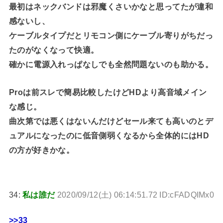
最初はネックバンドは邪魔くさいかなと思ってたが違和
感ないし、
ケーブルタイプだとリモコン側にケーブル寄りがちだっ
たのがなくなって快適。
確かに電源入れっぱなしでも全然問題ないのも助かる。
Proは前スレで簡易比較したけどHDより高音域メイン
な感じ。
曲次第では悪くはないんだけどセール来ても高いのとデ
ュアルになったのに低音側弱くなるから全体的にはHD
の方が好きかな。
34:
私は誰だ
2020/09/12(土) 06:14:51.72 ID:cFADQIMx0
>>33